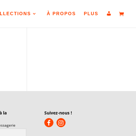
D
LLECTIONS
À PROPOS
PLUS
é
t
a
i
l
s
d
u
c
o
m
p
t
e
à la
Suivez-nous !
essagerie