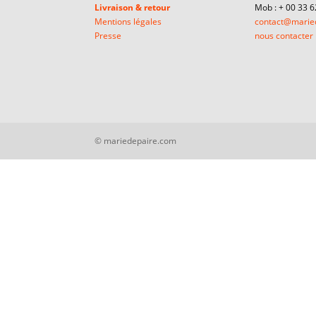
Livraison & retour
Mob : + 00 33 
Mentions légales
contact@marie
Presse
nous contacter
© mariedepaire.com