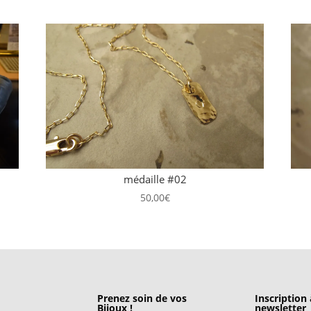
médaille #02
50,00
€
Prenez soin de vos
Inscription 
Bijoux !
newsletter