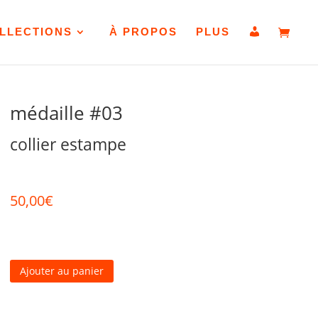
D
LLECTIONS
À PROPOS
PLUS
é
t
a
i
l
s
d
médaille #03
u
c
o
collier estampe
m
p
t
e
50,00
€
Ajouter au panier