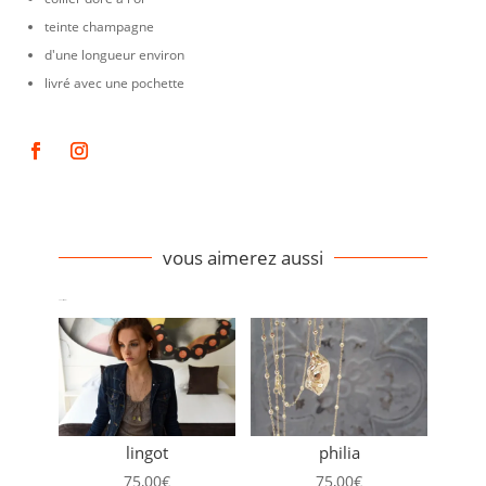
teinte champagne
d'une longueur environ
livré avec une pochette
vous aimerez aussi
Produits similaires
lingot
philia
75,00
€
75,00
€