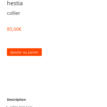
hestia
collier
85,00
€
Ajouter au panier
Description
collier doré à l'or