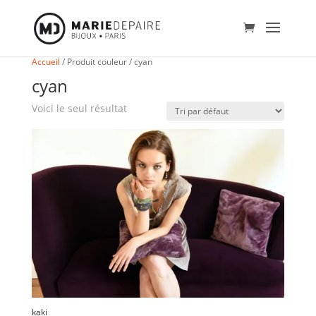
Accueil
/
Produit couleur
/
cyan
cyan
Voici le seul résultat
kaki